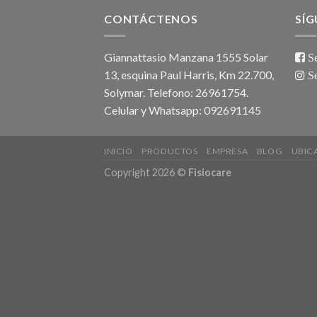
CONTÁCTENOS
SÍ
Giannattasio Manzana 1555 Solar
Se
13, esquina Paul Harris, Km 22.700,
Se
Solymar. Telefono: 26961754.
Celular y Whatsapp: 092691145
INICIO
PRODUCTOS
EMPRESA
BLOG
UBIC
Copyright 2026 ©
Fisiocare