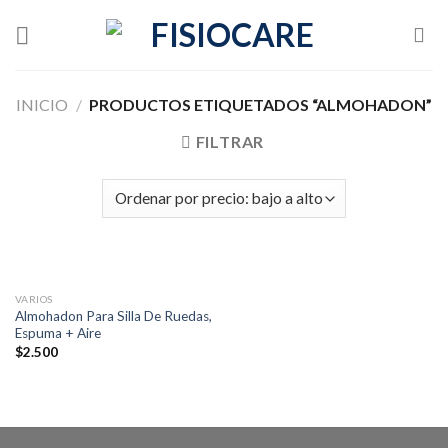
Skip
to
content
INICIO
/
PRODUCTOS ETIQUETADOS “ALMOHADON”
FILTRAR
VARIOS
Almohadon Para Silla De Ruedas,
Espuma + Aire
$
2.500