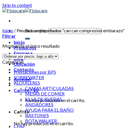
Skip to content
Inicio
/
Productos etiquetados “can can compresion embarazo”
Buscar por:
Filtrar
Inicio
Mostrando el único resultado
Productos
Empresa
Blog
Categorías
Ubicación
Contacto
Prestaciones por BPS
SOBREWATER
Acceder
ALQUILERES
CAMAS ARTICULADAS
Carrito /
$
0
MESAS DE COMER
SILLA DE RUEDAS
No hay productos en el carrito.
ANDADORES
AYUDA PARA EL BAÑO
Carrito
BASTONES
BOTA WALKER
No hay productos en el carrito.
CPAP