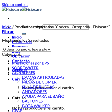
Skip to content
Inicio
/
Productos etiquetados “Codera - Ortopedia - Fisiocare”
Buscar por:
Filtrar
Inicio
Mostrando los 3 resultados
Productos
Empresa
Blog
Categorías
Ubicación
Contacto
Prestaciones por BPS
SOBREWATER
Acceder
ALQUILERES
CAMAS ARTICULADAS
Carrito /
$
0
MESAS DE COMER
SILLA DE RUEDAS
No hay productos en el carrito.
ANDADORES
AYUDA PARA EL BAÑO
Carrito
BASTONES
BOTA WALKER
No hay productos en el carrito.
CPAP