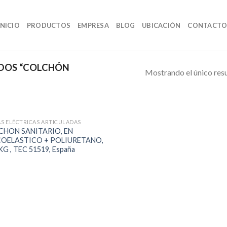
INICIO
PRODUCTOS
EMPRESA
BLOG
UBICACIÓN
CONTACT
DOS “COLCHÓN
Mostrando el único res
S ELÉCTRICAS ARTICULADAS
CHON SANITARIO, EN
COELASTICO + POLIURETANO,
KG , TEC 51519, España