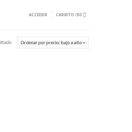
O
ACCEDER
CARRITO /
$
0
ultado