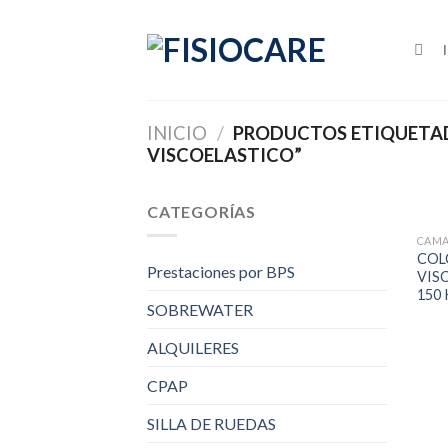
Skip
to
content
INICIO
/
PRODUCTOS ETIQUETA
VISCOELASTICO”
CATEGORÍAS
CAMA
COL
Prestaciones por BPS
VIS
150 
SOBREWATER
ALQUILERES
CPAP
SILLA DE RUEDAS