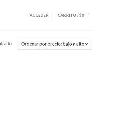
O
ACCEDER
CARRITO /
$
0
ultado