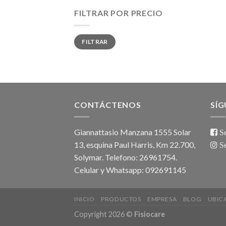
FILTRAR POR PRECIO
Precio
Precio
FILTRAR
mínimo
máximo
CONTÁCTENOS
SÍ
Giannattasio Manzana 1555 Solar
Se
13, esquina Paul Harris, Km 22.700,
Se
Solymar. Telefono: 26961754.
Celular y Whatsapp: 092691145
INICIO
PRODUCTOS
EMPRESA
BLOG
UBIC
Copyright 2026 ©
Fisiocare