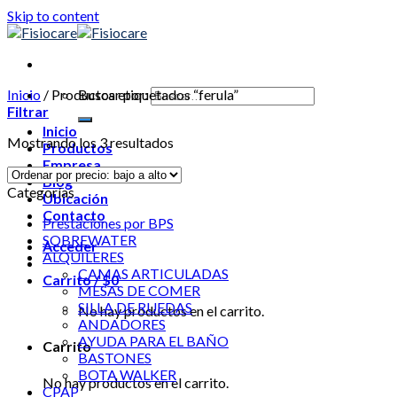
Skip to content
Inicio
/
Productos etiquetados “ferula”
Buscar por:
Filtrar
Inicio
Mostrando los 3 resultados
Productos
Empresa
Blog
Categorías
Ubicación
Contacto
Prestaciones por BPS
SOBREWATER
Acceder
ALQUILERES
CAMAS ARTICULADAS
Carrito /
$
0
MESAS DE COMER
SILLA DE RUEDAS
No hay productos en el carrito.
ANDADORES
AYUDA PARA EL BAÑO
Carrito
BASTONES
BOTA WALKER
No hay productos en el carrito.
CPAP