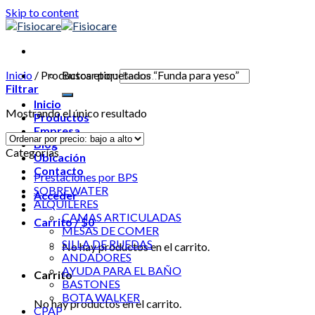
Skip to content
Inicio
/
Productos etiquetados “Funda para yeso”
Buscar por:
Filtrar
Inicio
Mostrando el único resultado
Productos
Empresa
Blog
Categorías
Ubicación
Contacto
Prestaciones por BPS
SOBREWATER
Acceder
ALQUILERES
CAMAS ARTICULADAS
Carrito /
$
0
MESAS DE COMER
SILLA DE RUEDAS
No hay productos en el carrito.
ANDADORES
AYUDA PARA EL BAÑO
Carrito
BASTONES
BOTA WALKER
No hay productos en el carrito.
CPAP