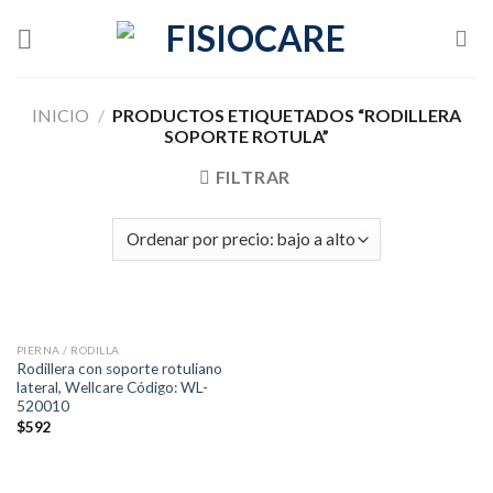
Skip
to
content
INICIO
/
PRODUCTOS ETIQUETADOS “RODILLERA
SOPORTE ROTULA”
FILTRAR
PIERNA / RODILLA
Rodillera con soporte rotuliano
lateral, Wellcare Código: WL-
520010
$
592