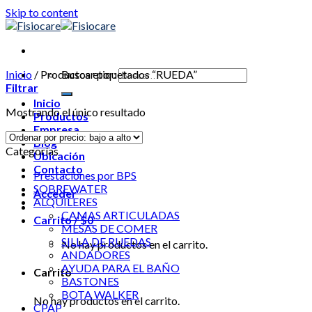
Skip to content
Inicio
/
Productos etiquetados “RUEDA”
Buscar por:
Filtrar
Inicio
Mostrando el único resultado
Productos
Empresa
Blog
Categorías
Ubicación
Contacto
Prestaciones por BPS
SOBREWATER
Acceder
ALQUILERES
CAMAS ARTICULADAS
Carrito /
$
0
MESAS DE COMER
SILLA DE RUEDAS
No hay productos en el carrito.
ANDADORES
AYUDA PARA EL BAÑO
Carrito
BASTONES
BOTA WALKER
No hay productos en el carrito.
CPAP