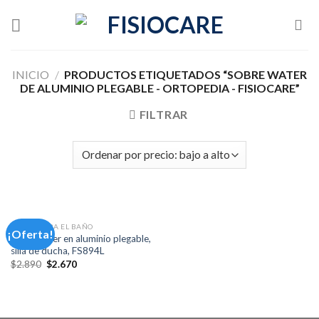
Skip
to
content
INICIO
/
PRODUCTOS ETIQUETADOS “SOBRE WATER
DE ALUMINIO PLEGABLE - ORTOPEDIA - FISIOCARE”
FILTRAR
AYUDA PARA EL BAÑO
¡Oferta!
Sobrewater en aluminio plegable,
silla de ducha, FS894L
El
El
$
2.890
$
2.670
precio
precio
original
actual
era:
es:
$2.890.
$2.670.