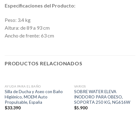
Especificaciones del Producto:
Peso: 3.4 kg
Altura: de 89 a 93 cm
Ancho de frente: 63 cm
PRODUCTOS RELACIONADOS
AYUDA PARA EL BAÑO
VARIOS
Silla de Ducha y Aseo con Baño
SOBRE WATER ELEVA
Higiénico, MOEM Auto
INODORO PARA OBESO,
Propulsable, España
SOPORTA 250 KG, NG616W
$
33.390
$
5.900