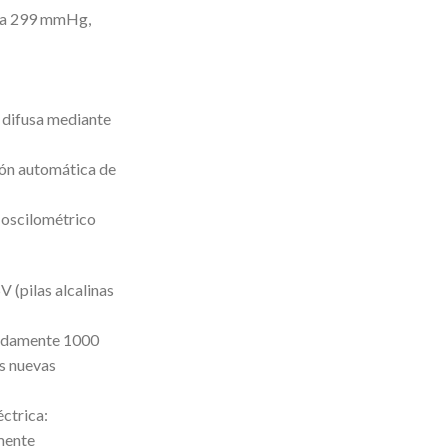
0 a 299 mmHg,
 difusa mediante
ión automática de
oscilométrico
V (pilas alcalinas
imadamente 1000
as nuevas
ctrica:
mente