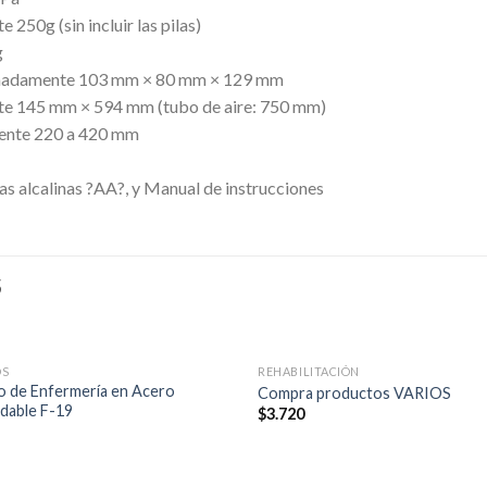
250g (sin incluir las pilas)
g
ximadamente 103 mm × 80 mm × 129 mm
e 145 mm × 594 mm (tubo de aire: 750 mm)
mente 220 a 420 mm
las alcalinas ?AA?, y Manual de instrucciones
S
OS
REHABILITACIÓN
o de Enfermería en Acero
Compra productos VARIOS
idable F-19
$
3.720