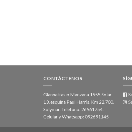
CONTÁCTENOS
SÍ
Giannattasio Manzana 1555 Solar
Se
13, esquina Paul Harris, Km 22.700,
Se
Solymar. Telefono: 26961754.
Celular y Whatsapp: 092691145