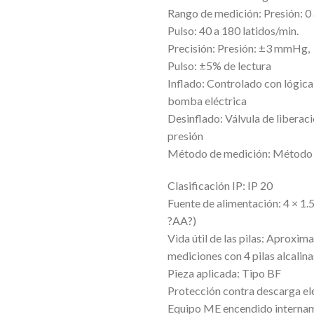
Rango de medición: Presión: 
Pulso: 40 a 180 latidos/min.
Precisión: Presión: ±3 mmHg,
Pulso: ±5% de lectura
Inflado: Controlado con lógica
bomba eléctrica
Desinflado: Válvula de liberac
presión
Método de medición: Método 
Clasificación IP: IP 20
Fuente de alimentación: 4 × 1.5
?AA?)
Vida útil de las pilas: Aprox
mediciones con 4 pilas alcalin
Pieza aplicada: Tipo BF
Protección contra descarga elé
Equipo ME encendido interna