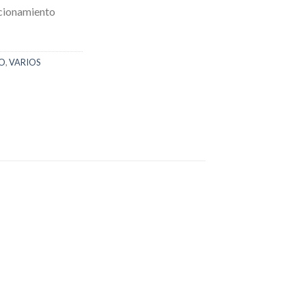
cionamiento
CO
,
VARIOS