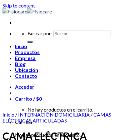
Skip to content
Buscar por:
Inicio
Productos
Empresa
Blog
Ubicación
Contacto
Acceder
Carrito /
$
0
No hay productos en el carrito.
Inicio
/
INTERNACIÓN DOMICILIARIA
/
CAMAS
ELÉCTRICAS ARTICULADAS
Carrito
CAMA ELÉCTRICA
No hay productos en el carrito.