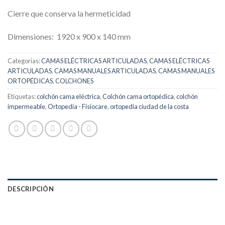
Cierre que conserva la hermeticidad
Dimensiones: 1920 x 900 x 140 mm
Categorías:
CAMAS ELÉCTRICAS ARTICULADAS
,
CAMAS ELÉCTRICAS
ARTICULADAS
,
CAMAS MANUALES ARTICULADAS
,
CAMAS MANUALES
ORTOPÉDICAS
,
COLCHONES
Etiquetas:
colchón cama eléctrica
,
Colchón cama ortopédica
,
colchón
impermeable
,
Ortopedia - Fisiocare
,
ortopedia ciudad de la costa
DESCRIPCIÓN