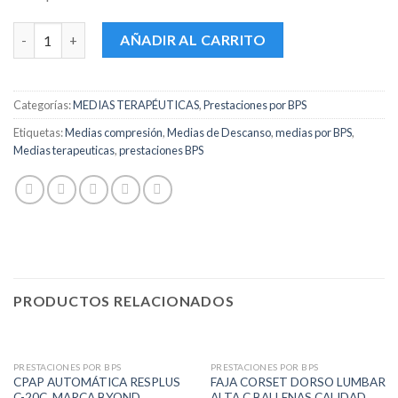
Medias Elásticas Bajo Rodilla Con Puntera Compresión Media 
AÑADIR AL CARRITO
Categorías:
MEDIAS TERAPÉUTICAS
,
Prestaciones por BPS
Etiquetas:
Medias compresión
,
Medias de Descanso
,
medias por BPS
,
Medias terapeuticas
,
prestaciones BPS
PRODUCTOS RELACIONADOS
PRESTACIONES POR BPS
PRESTACIONES POR BPS
CPAP AUTOMÁTICA RESPLUS
FAJA CORSET DORSO LUMBAR
C-20C, MARCA BYOND
ALTA C BALLENAS CALIDAD