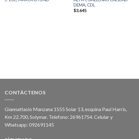
DEMA, CDL
$
3.645
CONTÁCTENOS
Giannattasio Manzana 1555 Solar 13, esquina Paul Harris,
Km 22.700, Solymar. Telefono: 26961754. Celular y
Whatsapp: 092691145