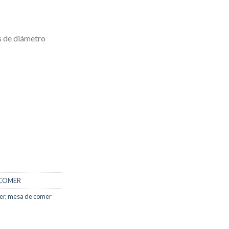
s de diámetro
 COMER
er
,
mesa de comer