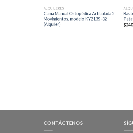
ALQUILERES
ALQU
Cama Manual Ortopédica Articulada 2
Bast
Movimientos, modelo KY213S-32
Patas
(Alquiler)
$
24
CONTÁCTENOS
SÍ