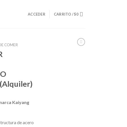
O
ACCEDER
CARRITO /
$
0
DE COMER
R
TO
Alquiler)
marca Kaiyang
structura de acero