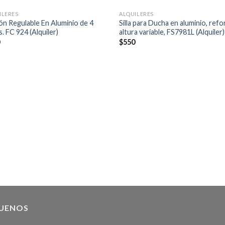
ILERES
ALQUILERES
ón Regulable En Aluminio de 4
Silla para Ducha en aluminio, refo
. FC 924 (Alquiler)
altura variable, FS7981L (Alquiler)
0
$
550
GUENOS