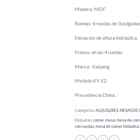
Madera: MDF
Ruedas: 4 ruedas de 3 pulgada
Elevación de altura hidráulica.
Frenos: en las 4 ruedas
Marca: Kaiyang
Modelo KY-E2
Procedencia China.
Categorías:
ALQUILERES
,
MESAS DE
Etiquetas:
comer
,
mesa
,
mesa de com
con ruedas
,
mesa de comer hidáulica