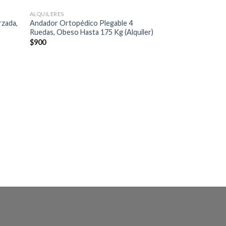
ALQUILERES
rzada,
Andador Ortopédico Plegable 4
Ruedas, Obeso Hasta 175 Kg (Alquiler)
$
900
ALQUILERES
Bastón Canadiense
integral de anteb
(Alquiler)
$
220