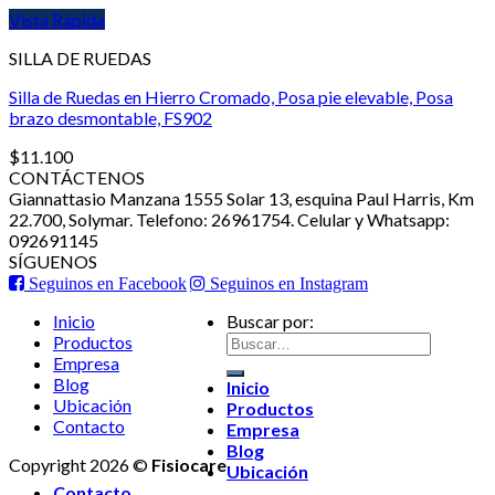
Vista Rápida
SILLA DE RUEDAS
Silla de Ruedas en Hierro Cromado, Posa pie elevable, Posa
brazo desmontable, FS902
$
11.100
CONTÁCTENOS
Giannattasio Manzana 1555 Solar 13, esquina Paul Harris, Km
22.700, Solymar. Telefono: 26961754. Celular y Whatsapp:
092691145
SÍGUENOS
Seguinos en Facebook
Seguinos en Instagram
Inicio
Buscar por:
Productos
Empresa
Blog
Inicio
Ubicación
Productos
Contacto
Empresa
Blog
Copyright 2026 ©
Fisiocare
Ubicación
Contacto