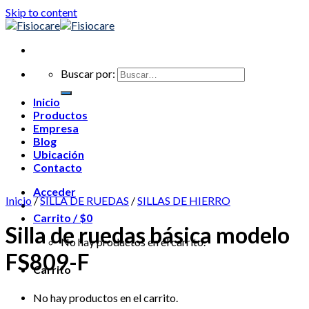
Skip to content
Buscar por:
Inicio
Productos
Empresa
Blog
Ubicación
Contacto
Acceder
Inicio
/
SILLA DE RUEDAS
/
SILLAS DE HIERRO
Carrito /
$
0
Silla de ruedas básica modelo
No hay productos en el carrito.
FS809-F
Carrito
No hay productos en el carrito.