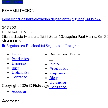
Vista Rápida
REHABILITACIÓN
Grúa eléctrica para elevación de paciente (cigueña) AU5777
$
49.800
CONTÁCTENOS
Giannattasio Manzana 1555 Solar 13, esquina Paul Harris, Km 2
SÍGUENOS
Seguinos en Facebook
Seguinos en Instagram
Inicio
Buscar por:
Productos
Empresa
Inicio
Blog
Productos
Ubicación
Empresa
Contacto
Blog
Ubicación
Copyright 2026 ©
Fisiocare
Contacto
Acceder
Acceder