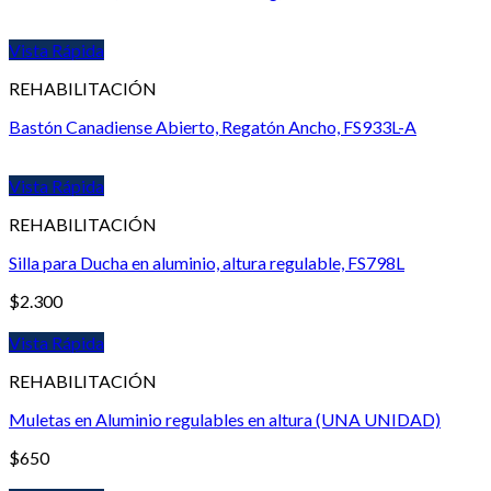
Vista Rápida
REHABILITACIÓN
Bastón Canadiense Abierto, Regatón Ancho, FS933L-A
Vista Rápida
REHABILITACIÓN
Silla para Ducha en aluminio, altura regulable, FS798L
$
2.300
Vista Rápida
REHABILITACIÓN
Muletas en Aluminio regulables en altura (UNA UNIDAD)
$
650