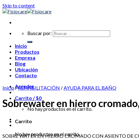
Skip to content
Buscar por:
Inicio
Productos
Empresa
Blog
Ubicación
Contacto
Acceder
Inicio
/
REHABILITACIÓN
/
AYUDA PARA EL BAÑO
Carrito /
$
0
Sobrewater en hierro cromado, 
No hay productos en el carrito.
Carrito
No hay productos en el carrito.
SOBRE WATER EN HIERRO CROMADO CON ASIENTO DE C