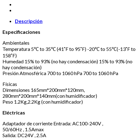
Descripción
Especificaciones
Ambientales
Temperatura 5℃ to 35℃ (41˚F to 95˚F) -20℃ to 55℃(-13˚F to
158˚F)
Humedad 15% to 93% (no hay condensación) 15% to 93% (no
hay condensación)
Presión Atmosférica 700 to 1060 hPa 700 to 1060 hPa
Físicas
Dimensiones 165mm*200mm*120mm,
280mm*200mm*140mm(con humidificador)
Peso 1.2Kg,2.2Kg (con humidificador)
Eléctricas
Adaptador de corriente Entrada: AC100-240V ,
50/60Hz , 1.5Amax
Salida: DC24V , 2.5A