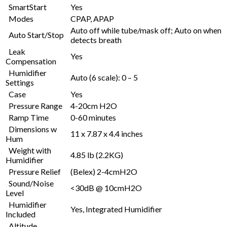
SmartStart
Yes
Modes
CPAP, APAP
Auto off while tube/mask off; Auto on when
Auto Start/Stop
detects breath
Leak
Yes
Compensation
Humidifier
Auto (6 scale): 0 – 5
Settings
Case
Yes
Pressure Range
4-20cm H2O
Ramp Time
0-60 minutes
Dimensions w
11 x 7.87 x 4.4 inches
Hum
Weight with
4.85 lb (2.2KG)
Humidifier
Pressure Relief
(Belex) 2-4cmH2O
Sound/Noise
<30dB @ 10cmH2O
Level
Humidifier
Yes, Integrated Humidifier
Included
Altitude