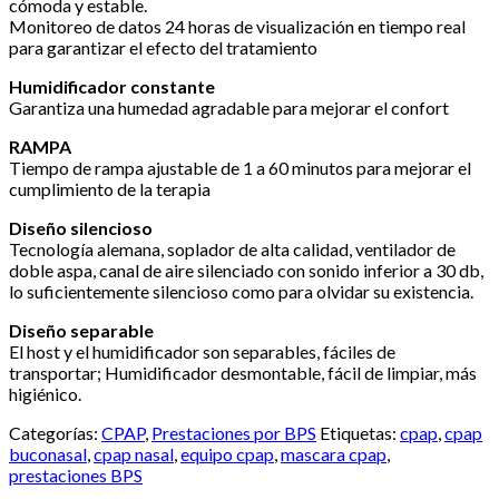
cómoda y estable.
Monitoreo de datos 24 horas de visualización en tiempo real
para garantizar el efecto del tratamiento
Humidificador constante
Garantiza una humedad agradable para mejorar el confort
RAMPA
Tiempo de rampa ajustable de 1 a 60 minutos para mejorar el
cumplimiento de la terapia
Diseño silencioso
Tecnología alemana, soplador de alta calidad, ventilador de
doble aspa, canal de aire silenciado con sonido inferior a 30 db,
lo suficientemente silencioso como para olvidar su existencia.
Diseño separable
El host y el humidificador son separables, fáciles de
transportar; Humidificador desmontable, fácil de limpiar, más
higiénico.
Categorías:
CPAP
,
Prestaciones por BPS
Etiquetas:
cpap
,
cpap
buconasal
,
cpap nasal
,
equipo cpap
,
mascara cpap
,
prestaciones BPS