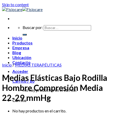
Skip to content
Buscar por:
Inicio
Productos
Empresa
Blog
Ubicación
Contacto
Inicio
/
MEDIAS TERAPÉUTICAS
Acceder
Medias Elásticas Bajo Rodilla
Carrito /
$
0
Hombre Compresión Media
No hay productos en el carrito.
22-29 mmHg
Carrito
No hay productos en el carrito.