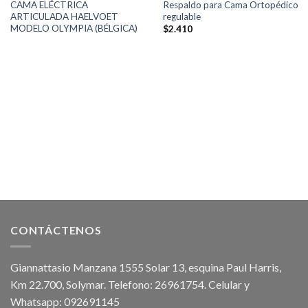
CAMA ELÉCTRICA
Respaldo para Cama Ortopédico
ARTICULADA HAELVOET
regulable
MODELO OLYMPIA (BÉLGICA)
$
2.410
CONTÁCTENOS
Giannattasio Manzana 1555 Solar 13, esquina Paul Harris,
Km 22.700, Solymar. Telefono: 26961754. Celular y
Whatsapp: 092691145