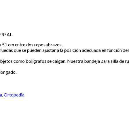
ERSAL
 a 51 cm entre dos reposabrazos.
 ruedas que se pueden ajustar a la posición adecuada en función del 
bjetos como bolígrafos se caigan. Nuestra bandeja para silla de r
olongado.
da
,
Ortopedia