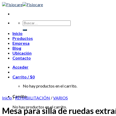
Skip
to
content
Buscar
por:
Inicio
Productos
Empresa
Blog
Ubicación
Contacto
Acceder
Carrito /
$
0
No hay productos en el carrito.
Carrito
Inicio
/
REHABILITACIÓN
/
VARIOS
No hay productos en el carrito.
Mesa para silla de ruedas extraí