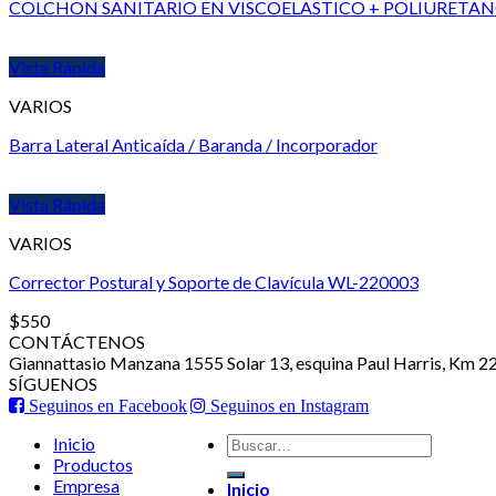
COLCHON SANITARIO EN VISCOELASTICO + POLIURETANO 
Vista Rápida
VARIOS
Barra Lateral Anticaída / Baranda / Incorporador
Vista Rápida
VARIOS
Corrector Postural y Soporte de Clavícula WL-220003
$
550
CONTÁCTENOS
Giannattasio Manzana 1555 Solar 13, esquina Paul Harris, Km 2
SÍGUENOS
Seguinos en Facebook
Seguinos en Instagram
Buscar
Inicio
por:
Productos
Empresa
Inicio