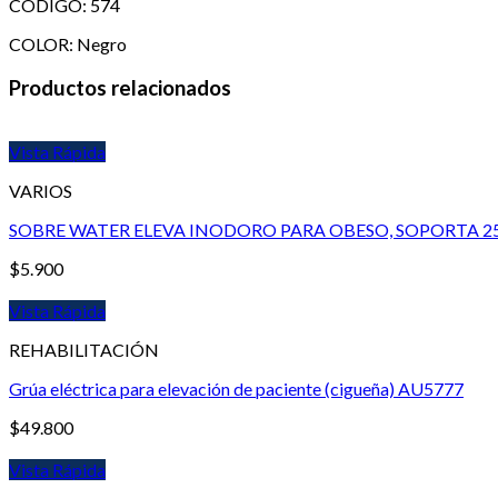
CÓDIGO: 574
COLOR: Negro
Productos relacionados
Vista Rápida
VARIOS
SOBRE WATER ELEVA INODORO PARA OBESO, SOPORTA 2
$
5.900
Vista Rápida
REHABILITACIÓN
Grúa eléctrica para elevación de paciente (cigueña) AU5777
$
49.800
Vista Rápida