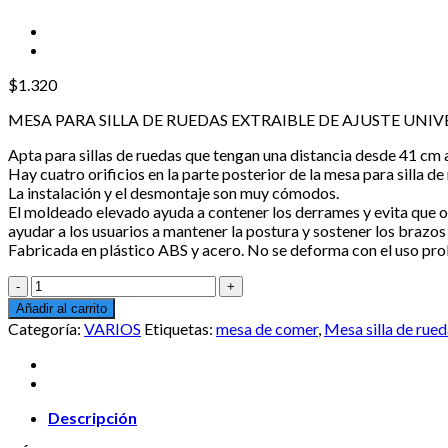
$
1.320
MESA PARA SILLA DE RUEDAS EXTRAIBLE DE AJUSTE UNIV
Apta para sillas de ruedas que tengan una distancia desde 41 cm
Hay cuatro orificios en la parte posterior de la mesa para silla de
La instalación y el desmontaje son muy cómodos.
El moldeado elevado ayuda a contener los derrames y evita que o
ayudar a los usuarios a mantener la postura y sostener los brazos
Fabricada en plástico ABS y acero. No se deforma con el uso pr
Mesa
para
Añadir al carrito
silla
Categoría:
VARIOS
Etiquetas:
mesa de comer
,
Mesa silla de rue
de
ruedas
extraíble,
ajuste
universal
Descripción
cantidad