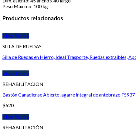
Dim. asiento: 45 ancho x 40 largo
Peso Máximo: 100 kg
Productos relacionados
Vista Rápida
SILLA DE RUEDAS
Silla de Ruedas en Hierro, Ideal Trasporte, Ruedas extraíbles, 
Vista Rápida
REHABILITACIÓN
Bastón Canadiense Abierto, agarre integral de antebrazo FS937
$
620
Vista Rápida
REHABILITACIÓN