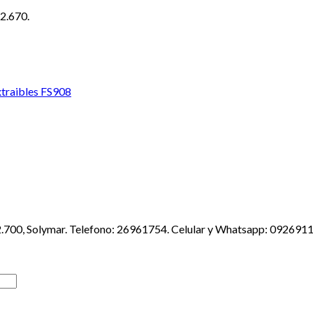
$2.670.
xtraibles FS908
2.700, Solymar. Telefono: 26961754. Celular y Whatsapp: 092691