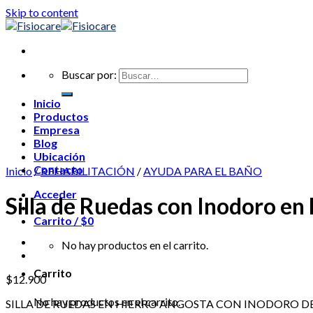
Skip to content
Buscar por:
Inicio
Productos
Empresa
Blog
Ubicación
Contacto
Inicio
/
REHABILITACIÓN
/
AYUDA PARA EL BAÑO
Acceder
Silla de Ruedas con Inodoro en
Carrito /
$
0
No hay productos en el carrito.
Carrito
$
12.900
No hay productos en el carrito.
SILLA DE RUEDAS EN HIERRO ANGOSTA CON INODORO 