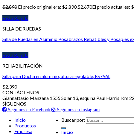
$
2.890
El precio original era: $2.890.
$
2.670
El precio actual es: 
Vista Rápida
SILLA DE RUEDAS
Silla de Ruedas en Aluminio Posabrazos Rebatibles y Posapies e
Vista Rápida
REHABILITACIÓN
Silla para Ducha en aluminio, altura regulable, FS796L
$
2.390
CONTÁCTENOS
Giannattasio Manzana 1555 Solar 13, esquina Paul Harris, Km 2
SÍGUENOS
Seguinos en Facebook
Seguinos en Instagram
Inicio
Buscar por:
Productos
Empresa
Inicio