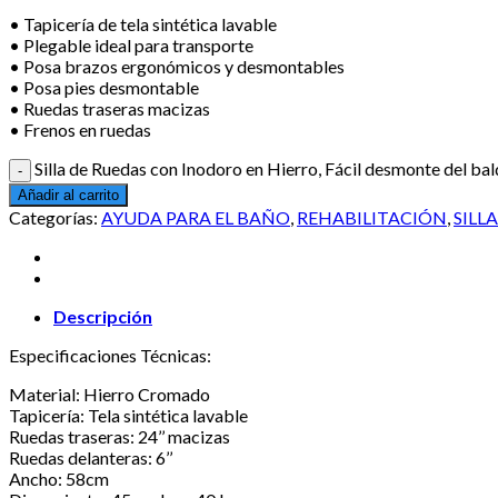
• Tapicería de tela sintética lavable
• Plegable ideal para transporte
• Posa brazos ergonómicos y desmontables
• Posa pies desmontable
• Ruedas traseras macizas
• Frenos en ruedas
Silla de Ruedas con Inodoro en Hierro, Fácil desmonte del ba
Añadir al carrito
Categorías:
AYUDA PARA EL BAÑO
,
REHABILITACIÓN
,
SILL
Descripción
Especificaciones Técnicas:
Material: Hierro Cromado
Tapicería: Tela sintética lavable
Ruedas traseras: 24’’ macizas
Ruedas delanteras: 6’’
Ancho: 58cm