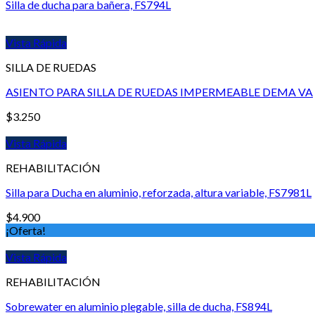
Silla de ducha para bañera, FS794L
Vista Rápida
SILLA DE RUEDAS
ASIENTO PARA SILLA DE RUEDAS IMPERMEABLE DEMA VA
$
3.250
Vista Rápida
REHABILITACIÓN
Silla para Ducha en aluminio, reforzada, altura variable, FS7981L
$
4.900
¡Oferta!
Vista Rápida
REHABILITACIÓN
Sobrewater en aluminio plegable, silla de ducha, FS894L