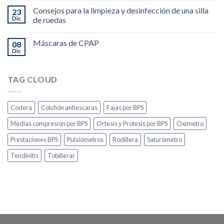
Consejos para la limpieza y desinfección de una silla
23
Dic
de ruedas
Máscaras de CPAP
08
Dic
TAG CLOUD
Codera
Colchón antiescaras
Fajas por BPS
Medias compresion por BPS
Ortesis y Protesis por BPS
Oxímetro
Prestaciones BPS
Pulsiómetros
Rodillera
Saturómetro
Tendinitis
Tobillerar