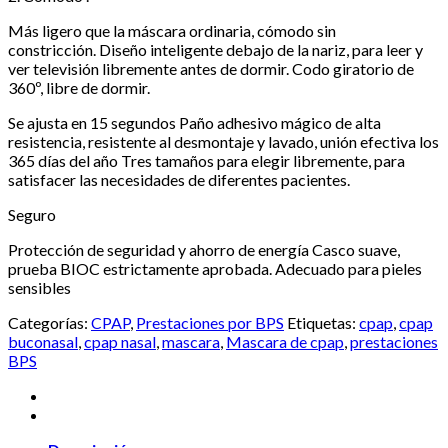
Más ligero que la máscara ordinaria, cómodo sin
constricción. Diseño inteligente debajo de la nariz, para leer y
ver televisión libremente antes de dormir. Codo giratorio de
360º, libre de dormir.
Se ajusta en 15 segundos Paño adhesivo mágico de alta
resistencia, resistente al desmontaje y lavado, unión efectiva los
365 días del año Tres tamaños para elegir libremente, para
satisfacer las necesidades de diferentes pacientes.
Seguro
Protección de seguridad y ahorro de energía Casco suave,
prueba BIOC estrictamente aprobada. Adecuado para pieles
sensibles
Categorías:
CPAP
,
Prestaciones por BPS
Etiquetas:
cpap
,
cpap
buconasal
,
cpap nasal
,
mascara
,
Mascara de cpap
,
prestaciones
BPS