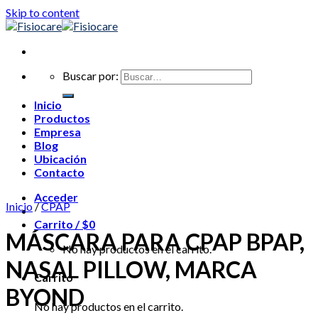
Skip to content
Buscar por:
Inicio
Productos
Empresa
Blog
Ubicación
Contacto
Acceder
Inicio
/
CPAP
Carrito /
$
0
MÁSCARA PARA CPAP BPAP,
No hay productos en el carrito.
NASAL PILLOW, MARCA
Carrito
BYOND
No hay productos en el carrito.